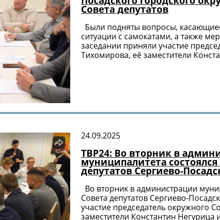
Посадского городского окр
Совета депутатов
Были подняты вопросы, касающиес
ситуации с самокатами, а также ме
заседании приняли участие предсе
Тихомирова, её заместители Конст
24.09.2025
ТВР24: Во вторник в админ
муниципалитета состоялся
депутатов Сергиево-Посадс
Во вторник в администрации муни
Совета депутатов Сергиево-Посадск
участие председатель окружного Со
заместители Константин Негурица и