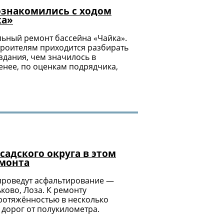
ознакомились с ходом
ка»
льный ремонт бассейна «Чайка».
троителям приходится разбирать
здания, чем значилось в
енее, по оценкам подрядчика,
осадского округа в этом
емонта
 проведут асфальтирование —
ково, Лоза. К ремонту
ротяжённостью в несколько
 дорог от полукилометра.