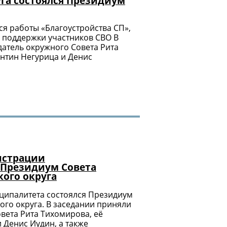
уга состоялся Президиум
я работы «Благоустройства СП»,
р поддержки участников СВО В
датель окружного Совета Рита
антин Негурица и Денис
истрации
 Президиум Совета
кого округа
ципалитета состоялся Президиум
ого округа. В заседании приняли
вета Рита Тихомирова, её
 Денис Иудин, а также